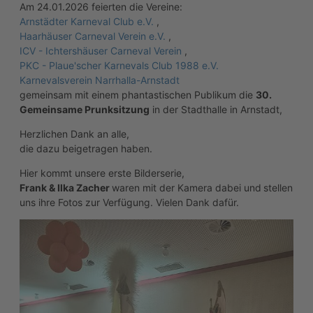
Am 24.01.2026 feierten die Vereine:
Arnstädter Karneval Club e.V.
,
Haarhäuser Carneval Verein e.V.
,
ICV - Ichtershäuser Carneval Verein
,
PKC - Plaue'scher Karnevals Club 1988 e.V.
Karnevalsverein Narrhalla-Arnstadt
gemeinsam mit einem phantastischen Publikum die
30.
Gemeinsame Prunksitzung
in der Stadthalle in Arnstadt,
Herzlichen Dank an alle,
die dazu beigetragen haben.
Hier kommt unsere erste Bilderserie,
Frank & Ilka Zacher
waren mit der Kamera dabei und
stellen
uns ihre Fotos zur Verfügung. Vielen Dank dafür.