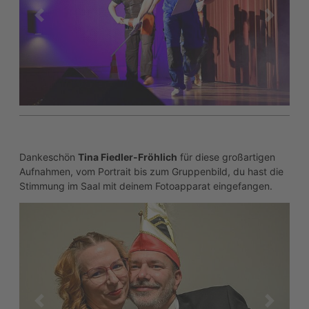
Dankeschön
Tina Fiedler-Fröhlich
für diese großartigen
Aufnahmen, vom Portrait bis zum Gruppenbild, du hast die
Stimmung im Saal mit deinem Fotoapparat eingefangen.
zurück
weiter
Wir starten die nächste Fotoserie von
Tina
und bewundern
die Power und Freude, die in den Bildern deutlich zu sehen
ist.