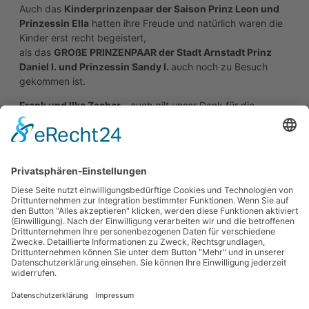
Auch das
Kinderprinzenpaar der Saison Prinz Leon und
Prinzessin Ella
hatten ihre Freude und natürlich waren die
Kinder erst recht begeistert,
als das
GROßE PRINZENPAAR der Stadt Arnstadt Prinz
Daniel I. und Prinzessin Sandy I.
auch noch zu Besuch
gekommen ist.
Frank und Ilka Zacher
- euch gilt unser Dank für die
hinreißenden Fotos.